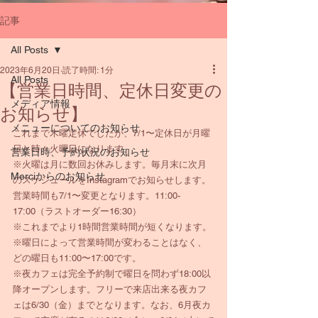
記事
All Posts
2023年6月20日
読了時間: 1分
All Posts
【営業日時間、定休日変更の
メディア情報
お知らせ】
メニューについてのお知らせ
これまで木曜定休でしたが、7/1〜定休日が月曜
日と時々火曜日になります
営業日時、予約状況のお知らせ
※火曜は月に数回お休みします。毎月末に次月
Merciからのお知らせ
のスケジュールをInstagramでお知らせします。
営業時間も7/1〜変更となります。11:00-
17:00（ラストオーダー16:30）
※これまでより1時間営業時間が短くなります。
※曜日によって営業時間が変わることはなく、
どの曜日も11:00〜17:00です。
※夜カフェは完全予約制で曜日を問わず18:00以
降オープンします。フリーで来店出来る夜カフ
ェは6/30（金）までとなります。なお、6月夜カ